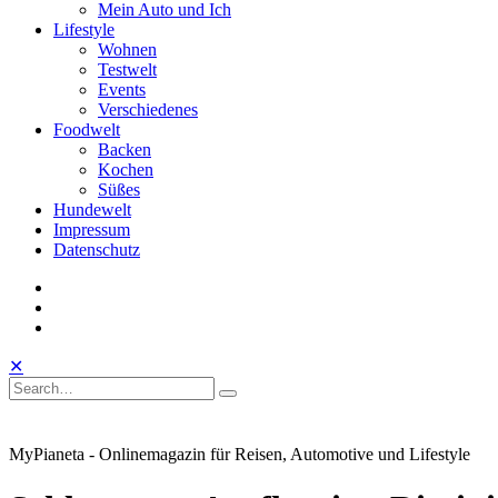
Mein Auto und Ich
Lifestyle
Wohnen
Testwelt
Events
Verschiedenes
Foodwelt
Backen
Kochen
Süßes
Hundewelt
Impressum
Datenschutz
instagram
facebook
linkedin
Toggle
Open
Close
✕
Mobile
Search
Search
Search
Search
Menu
for:
MyPianeta - Onlinemagazin für Reisen, Automotive und Lifestyle