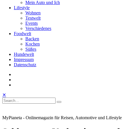
Mein Auto und Ich
Lifestyle
Wohnen
Testwelt
Events
Verschiedenes
Foodwelt
Backen
Kochen
Süßes
Hundewelt
Impressum
Datenschutz
instagram
facebook
linkedin
Toggle
Open
Close
✕
Mobile
Search
Search
Search
Search
Menu
for:
MyPianeta - Onlinemagazin für Reisen, Automotive und Lifestyle