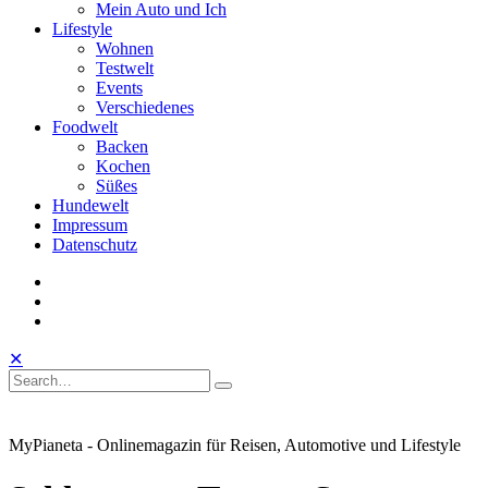
Mein Auto und Ich
Lifestyle
Wohnen
Testwelt
Events
Verschiedenes
Foodwelt
Backen
Kochen
Süßes
Hundewelt
Impressum
Datenschutz
instagram
facebook
linkedin
Toggle
Open
Close
✕
Mobile
Search
Search
Search
Search
Menu
for:
MyPianeta - Onlinemagazin für Reisen, Automotive und Lifestyle