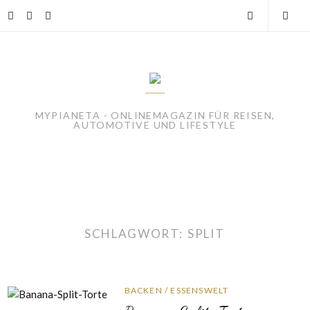
Skip
instagram
facebook
linkedin
Open
Togg
to
content
Search
Mobi
Men
MYPIANETA - ONLINEMAGAZIN FÜR REISEN,
AUTOMOTIVE UND LIFESTYLE
SCHLAGWORT:
SPLIT
BACKEN
/
ESSENSWELT