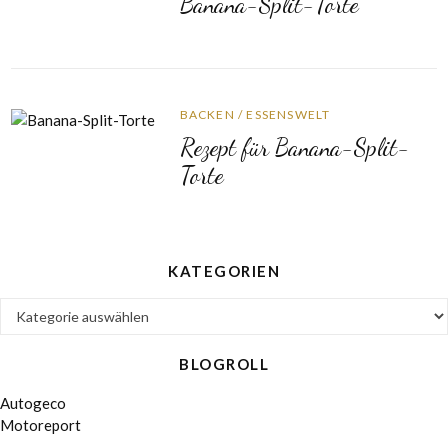
Banana-Split-Torte
BACKEN
/
ESSENSWELT
Rezept für Banana-Split-
Torte
KATEGORIEN
Kategorien
BLOGROLL
Autogeco
Motoreport