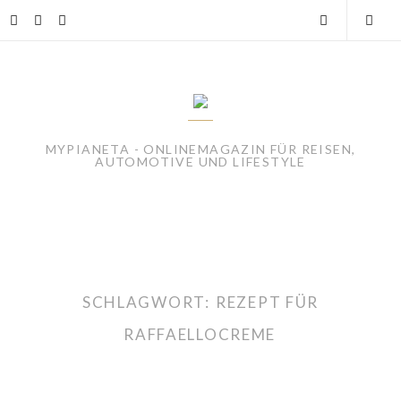
Skip
instagram
facebook
linkedin
Open
Togg
to
content
Search
Mobi
Men
MYPIANETA - ONLINEMAGAZIN FÜR REISEN,
AUTOMOTIVE UND LIFESTYLE
SCHLAGWORT:
REZEPT FÜR
RAFFAELLOCREME