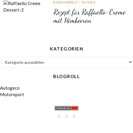
ESSENSWELT
/
SÜSSES
Rezept für Raffaello-Creme
mit Himbeeren
KATEGORIEN
Kategorien
BLOGROLL
Autogeco
Motoreport
instagram
facebook
linkedin