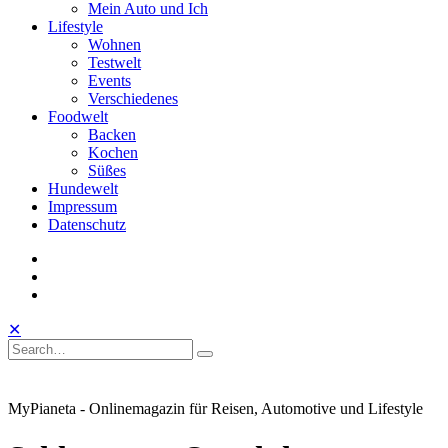
Mein Auto und Ich
Lifestyle
Wohnen
Testwelt
Events
Verschiedenes
Foodwelt
Backen
Kochen
Süßes
Hundewelt
Impressum
Datenschutz
instagram
facebook
linkedin
Toggle
Open
Close
✕
Mobile
Search
Search
Search
Search
Menu
for:
MyPianeta - Onlinemagazin für Reisen, Automotive und Lifestyle