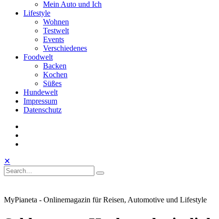
Mein Auto und Ich
Lifestyle
Wohnen
Testwelt
Events
Verschiedenes
Foodwelt
Backen
Kochen
Süßes
Hundewelt
Impressum
Datenschutz
instagram
facebook
linkedin
Toggle
Open
Close
✕
Mobile
Search
Search
Search
Search
Menu
for:
MyPianeta - Onlinemagazin für Reisen, Automotive und Lifestyle