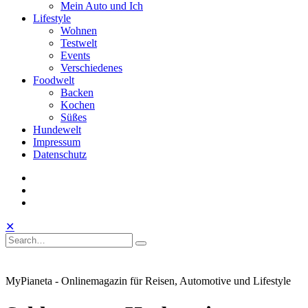
Mein Auto und Ich
Lifestyle
Wohnen
Testwelt
Events
Verschiedenes
Foodwelt
Backen
Kochen
Süßes
Hundewelt
Impressum
Datenschutz
instagram
facebook
linkedin
Toggle
Open
Close
✕
Mobile
Search
Search
Search
Search
Menu
for:
MyPianeta - Onlinemagazin für Reisen, Automotive und Lifestyle