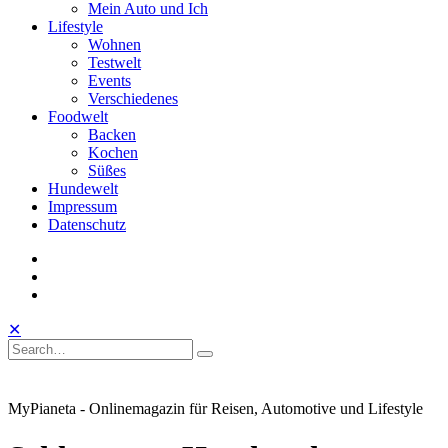
Mein Auto und Ich
Lifestyle
Wohnen
Testwelt
Events
Verschiedenes
Foodwelt
Backen
Kochen
Süßes
Hundewelt
Impressum
Datenschutz
instagram
facebook
linkedin
Toggle
Open
Close
✕
Mobile
Search
Search
Search
Search
Menu
for:
MyPianeta - Onlinemagazin für Reisen, Automotive und Lifestyle