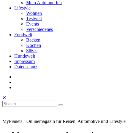
Mein Auto und Ich
Lifestyle
Wohnen
Testwelt
Events
Verschiedenes
Foodwelt
Backen
Kochen
Süßes
Hundewelt
Impressum
Datenschutz
instagram
facebook
linkedin
Toggle
Open
Close
✕
Mobile
Search
Search
Search
Search
Menu
for:
MyPianeta - Onlinemagazin für Reisen, Automotive und Lifestyle