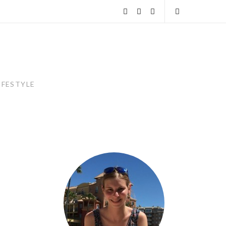
instagram
facebook
linkedin
Open
Search
IFESTYLE