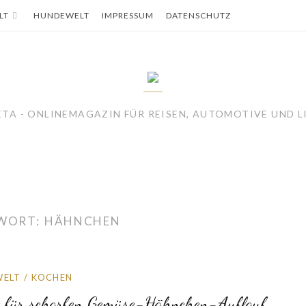
LT
HUNDEWELT
IMPRESSUM
DATENSCHUTZ
TA - ONLINEMAGAZIN FÜR REISEN, AUTOMOTIVE UND L
WORT:
HÄHNCHEN
WELT
/
KOCHEN
t für scharfen Gemüse-Hähnchen-Auflauf