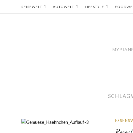
Skip
REISEWELT
AUTOWELT
LIFESTYLE
FOODWE
to
content
MYPIANE
SCHLAG
ESSENS
Rezep