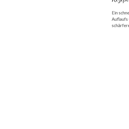
Ein schn
Auflaufs 
schärfer