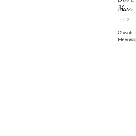
Main
2
Obwohl d
Meeressp