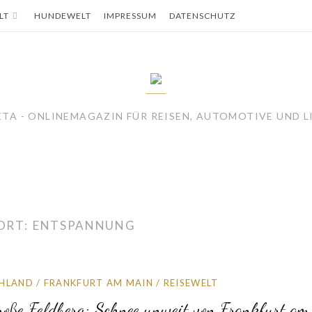
LT
HUNDEWELT
IMPRESSUM
DATENSCHUTZ
TA - ONLINEMAGAZIN FÜR REISEN, AUTOMOTIVE UND L
ORT:
ENTSPANNUNG
HLAND
/
FRANKFURT AM MAIN
/
REISEWELT
roße Feldberg: Schnee unweit von Frankfurt am