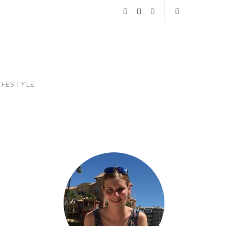
instagram
facebook
linkedin
Open
Search
IFESTYLE