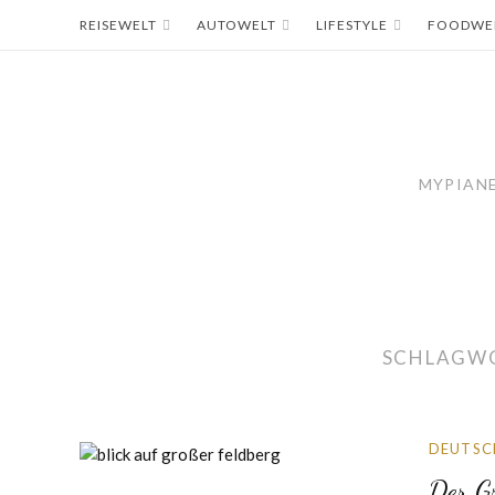
Skip
REISEWELT
AUTOWELT
LIFESTYLE
FOODWE
to
content
MYPIANE
SCHLAGW
DEUTSC
Der G