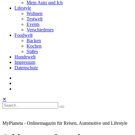
Mein Auto und Ich
Lifestyle
Wohnen
Testwelt
Events
Verschiedenes
Foodwelt
Backen
Kochen
Süßes
Hundewelt
Impressum
Datenschutz
instagram
facebook
linkedin
Toggle
Open
Close
✕
Mobile
Search
Search
Search
Search
Menu
for:
MyPianeta - Onlinemagazin für Reisen, Automotive und Lifestyle