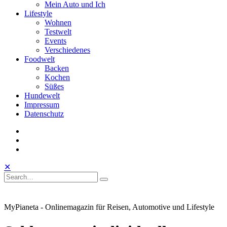
Mein Auto und Ich
Lifestyle
Wohnen
Testwelt
Events
Verschiedenes
Foodwelt
Backen
Kochen
Süßes
Hundewelt
Impressum
Datenschutz
instagram
facebook
linkedin
Toggle
Open
Close
✕
Mobile
Search
Search
Search
Search
Menu
for:
MyPianeta - Onlinemagazin für Reisen, Automotive und Lifestyle