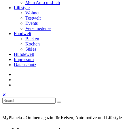
Mein Auto und Ich
Lifestyle
Wohnen
Testwelt
Events
Verschiedenes
Foodwelt
Backen
Kochen
Süßes
Hundewelt
Impressum
Datenschutz
instagram
facebook
linkedin
Toggle
Open
Close
✕
Mobile
Search
Search
Search
Search
Menu
for:
MyPianeta - Onlinemagazin für Reisen, Automotive und Lifestyle