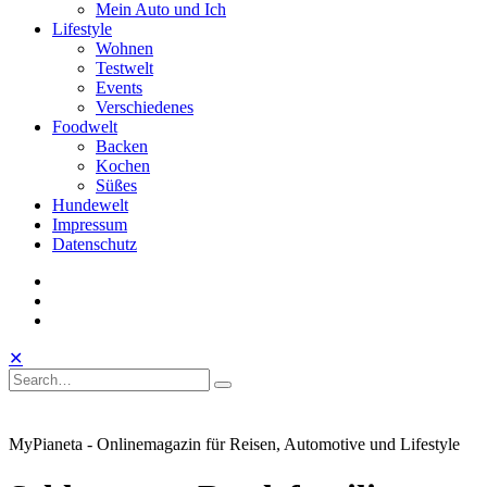
Mein Auto und Ich
Lifestyle
Wohnen
Testwelt
Events
Verschiedenes
Foodwelt
Backen
Kochen
Süßes
Hundewelt
Impressum
Datenschutz
instagram
facebook
linkedin
Toggle
Open
Close
✕
Mobile
Search
Search
Search
Search
Menu
for:
MyPianeta - Onlinemagazin für Reisen, Automotive und Lifestyle